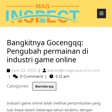
Bangkitnya Gocengqq:
Pengubah permainan di
industri game online
April 22, 2025
|
admin@maginspectco.com
|
0 Comment
|
5:12 am
Categories:
Bandarqq
Industri game online telah melihat pertumbuhan yang
luar biasa dalam beberapa tahun terakhir, dengan