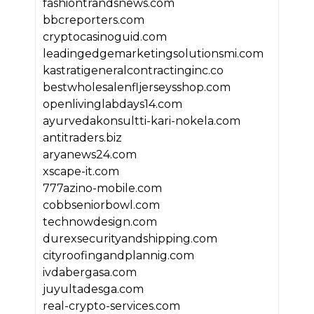
fashiontrandsnews.com
bbcreporters.com
cryptocasinoguid.com
leadingedgemarketingsolutionsmi.com
kastratigeneralcontractinginc.co
bestwholesalenfljerseysshop.com
openlivinglabdays14.com
ayurvedakonsultti-kari-nokela.com
antitraders.biz
aryanews24.com
xscape-it.com
777azino-mobile.com
cobbseniorbowl.com
technowdesign.com
durexsecurityandshipping.com
cityroofingandplannig.com
ivdabergasa.com
juyultadesga.com
real-crypto-services.com