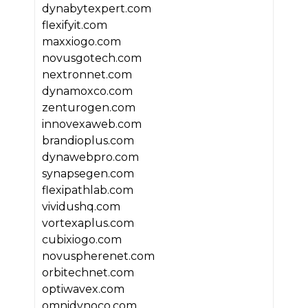
dynabytexpert.com
flexifyit.com
maxxiogo.com
novusgotech.com
nextronnet.com
dynamoxco.com
zenturogen.com
innovexaweb.com
brandioplus.com
dynawebpro.com
synapsegen.com
flexipathlab.com
vividushq.com
vortexaplus.com
cubixiogo.com
novuspherenet.com
orbitechnet.com
optiwavex.com
omnidynoco.com