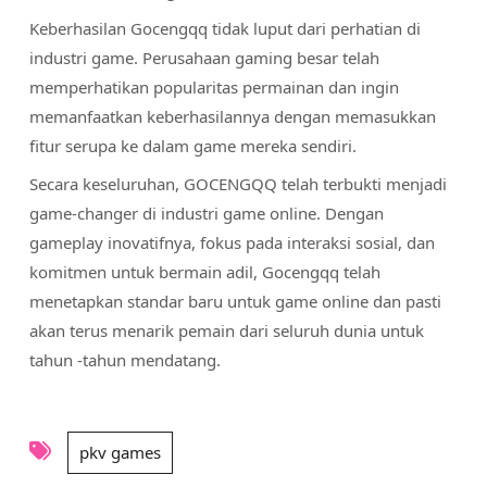
Keberhasilan Gocengqq tidak luput dari perhatian di
industri game. Perusahaan gaming besar telah
memperhatikan popularitas permainan dan ingin
memanfaatkan keberhasilannya dengan memasukkan
fitur serupa ke dalam game mereka sendiri.
Secara keseluruhan, GOCENGQQ telah terbukti menjadi
game-changer di industri game online. Dengan
gameplay inovatifnya, fokus pada interaksi sosial, dan
komitmen untuk bermain adil, Gocengqq telah
menetapkan standar baru untuk game online dan pasti
akan terus menarik pemain dari seluruh dunia untuk
tahun -tahun mendatang.
pkv games