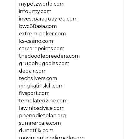
mypetzworld.com
infounty.com
investparaguay-eu.com
bwc88asia.com
extrem-poker.com
ks-casino.com
carcarepoints.com
thedoodlebreeders.com
grupohugodias.com
deqair.com
techsilvers.com
ningkatinskill.com
fivsport.com
templatedzine.com
lawinfoadvice.com
phenqdietplan.org
sumnercafe.com
dunetflix.com
movimientoindignados.org