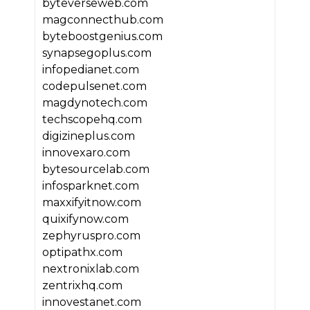
byteverseweb.com
magconnecthub.com
byteboostgenius.com
synapsegoplus.com
infopedianet.com
codepulsenet.com
magdynotech.com
techscopehq.com
digizineplus.com
innovexaro.com
bytesourcelab.com
infosparknet.com
maxxifyitnow.com
quixifynow.com
zephyruspro.com
optipathx.com
nextronixlab.com
zentrixhq.com
innovestanet.com