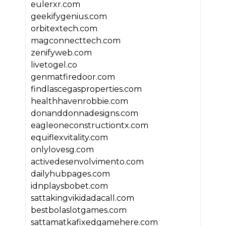
eulerxr.com
geekifygenius.com
orbitextech.com
magconnecttech.com
zenifyweb.com
livetogel.co
genmatfiredoor.com
findlascegasproperties.com
healthhavenrobbie.com
donanddonnadesigns.com
eagleoneconstructiontx.com
equiflexvitality.com
onlylovesg.com
activedesenvolvimento.com
dailyhubpages.com
idnplaysbobet.com
sattakingvikidadacall.com
bestbolaslotgames.com
sattamatkafixedgamehere.com