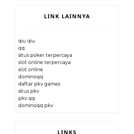
LINK LAINNYA
qiu qiu
qq
situs poker terpercaya
slot online terpercaya
slot online
dominoqq
daftar pkv games
situs pkv
pkv qq
dominoqq pkv
LINKS