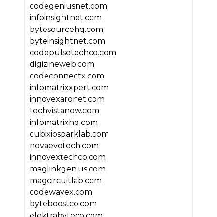
codegeniusnet.com
infoinsightnet.com
bytesourcehq.com
byteinsightnet.com
codepulsetechco.com
digizineweb.com
codeconnectx.com
infomatrixxpert.com
innovexaronet.com
techvistanow.com
infomatrixhq.com
cubixiosparklab.com
novaevotech.com
innovextechco.com
maglinkgenius.com
magcircuitlab.com
codewavex.com
byteboostco.com
elektrabyteco.com