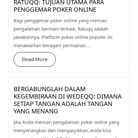
RATUQQ: TUJUAN UTAMA PARA
PENGGEMAR POKER ONLINE
Bagi penggemar poker online yang mencari
pengalaman bermain terbaik, Ratuqq adalah
jawabannya. Platform poker online populer ini
menawarkan beragam permainan ...
Read More
BERGABUNGLAH DALAM
KEGEMBIRAAN DI WEDEQQ: DIMANA
SETIAP TANGAN ADALAH TANGAN
YANG MENANG
Jika Anda mencari pengalaman poker online yang
menyenangkan dan mengasyikkan, Anda bisa