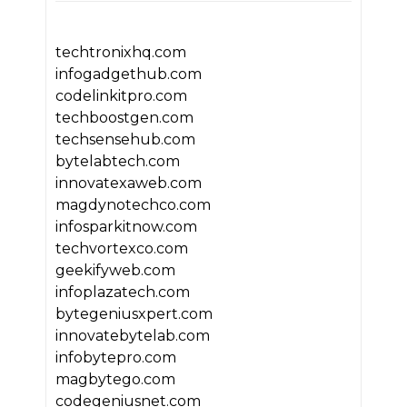
techtronixhq.com
infogadgethub.com
codelinkitpro.com
techboostgen.com
techsensehub.com
bytelabtech.com
innovatexaweb.com
magdynotechco.com
infosparkitnow.com
techvortexco.com
geekifyweb.com
infoplazatech.com
bytegeniusxpert.com
innovatebytelab.com
infobytepro.com
magbytego.com
codegeniusnet.com