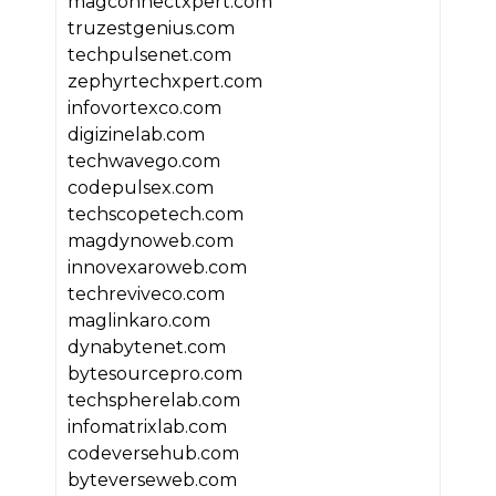
magconnectxpert.com
truzestgenius.com
techpulsenet.com
zephyrtechxpert.com
infovortexco.com
digizinelab.com
techwavego.com
codepulsex.com
techscopetech.com
magdynoweb.com
innovexaroweb.com
techreviveco.com
maglinkaro.com
dynabytenet.com
bytesourcepro.com
techspherelab.com
infomatrixlab.com
codeversehub.com
byteverseweb.com