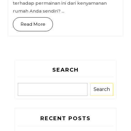
terhadap permainan ini dari kenyamanan
rumah Anda sendiri? ...
Read More
SEARCH
Search
RECENT POSTS