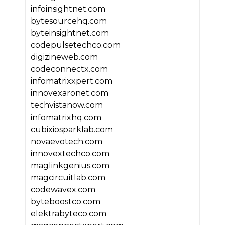
infoinsightnet.com
bytesourcehq.com
byteinsightnet.com
codepulsetechco.com
digizineweb.com
codeconnectx.com
infomatrixxpert.com
innovexaronet.com
techvistanow.com
infomatrixhq.com
cubixiosparklab.com
novaevotech.com
innovextechco.com
maglinkgenius.com
magcircuitlab.com
codewavex.com
byteboostco.com
elektrabyteco.com