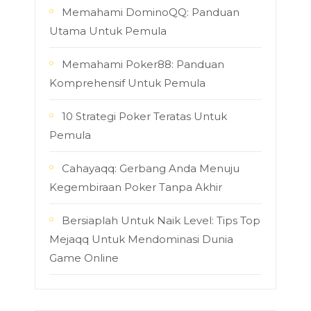
Memahami DominoQQ: Panduan
Utama Untuk Pemula
Memahami Poker88: Panduan
Komprehensif Untuk Pemula
10 Strategi Poker Teratas Untuk
Pemula
Cahayaqq: Gerbang Anda Menuju
Kegembiraan Poker Tanpa Akhir
Bersiaplah Untuk Naik Level: Tips Top
Mejaqq Untuk Mendominasi Dunia
Game Online