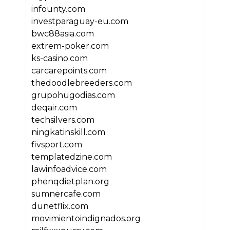
infounty.com
investparaguay-eu.com
bwc88asia.com
extrem-poker.com
ks-casino.com
carcarepoints.com
thedoodlebreeders.com
grupohugodias.com
deqair.com
techsilvers.com
ningkatinskill.com
fivsport.com
templatedzine.com
lawinfoadvice.com
phenqdietplan.org
sumnercafe.com
dunetflix.com
movimientoindignados.org