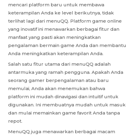
mencari platform baru untuk membawa
keterampilan Anda ke level berikutnya, tidak
terlihat lagi dari menuQQ. Platform game online
yang inovatif ini menawarkan berbagai fitur dan
manfaat yang pasti akan meningkatkan
pengalaman bermain game Anda dan membantu
Anda meningkatkan keterampilan Anda.
Salah satu fitur utama dari menuQQ adalah
antarmuka yang ramah pengguna. Apakah Anda
seorang gamer berpengalaman atau baru
memulai, Anda akan menemukan bahwa
platform ini mudah dinavigasi dan intuitif untuk
digunakan. Ini membuatnya mudah untuk masuk
dan mulai memainkan game favorit Anda tanpa
repot.
MenuQQ juga menawarkan berbagai macam