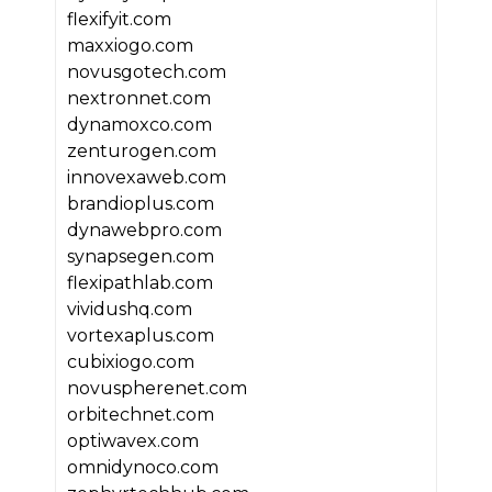
flexifyit.com
maxxiogo.com
novusgotech.com
nextronnet.com
dynamoxco.com
zenturogen.com
innovexaweb.com
brandioplus.com
dynawebpro.com
synapsegen.com
flexipathlab.com
vividushq.com
vortexaplus.com
cubixiogo.com
novuspherenet.com
orbitechnet.com
optiwavex.com
omnidynoco.com