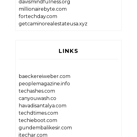
davismindfulness.org
millionairebyte.com
fortechday.com
getcaminorealestateusa.xyz
LINKS
baeckereiweber.com
peoplemagazine.info
techashes.com
canyouwash.co
havadisantalya.com
techdtimes.com
techieboot.com
gundembalikesir.com
itechar.com