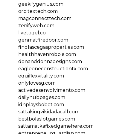
geekifygenius.com
orbitextech.com
magconnecttech.com
zenifyweb.com
livetogel.co
genmatfiredoor.com
findlascegasproperties.com
healthhavenrobbie.com
donanddonnadesigns.com
eagleoneconstructiontx.com
equiflexvitality.com
onlylovesg.com
activedesenvolvimento.com
dailyhubpages.com
idnplaysbobet.com
sattakingvikidadacall.com
bestbolaslotgames.com
sattamatkafixedgamehere.com
entrepreneurguardian.com