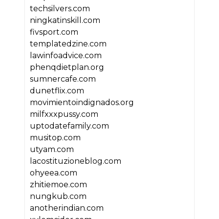
techsilvers.com
ningkatinskill.com
fivsport.com
templatedzine.com
lawinfoadvice.com
phenqdietplan.org
sumnercafe.com
dunetflix.com
movimientoindignados.org
milfxxxpussy.com
uptodatefamily.com
musitop.com
utyam.com
lacostituzioneblog.com
ohyeea.com
zhitiemoe.com
nungkub.com
anotherindian.com