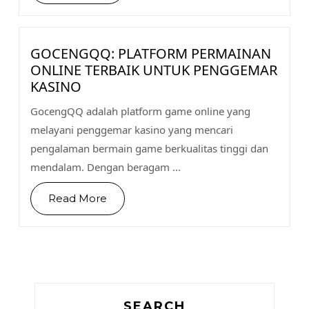
GOCENGQQ: PLATFORM PERMAINAN
ONLINE TERBAIK UNTUK PENGGEMAR
KASINO
GocengQQ adalah platform game online yang
melayani penggemar kasino yang mencari
pengalaman bermain game berkualitas tinggi dan
mendalam. Dengan beragam ...
Read More
SEARCH