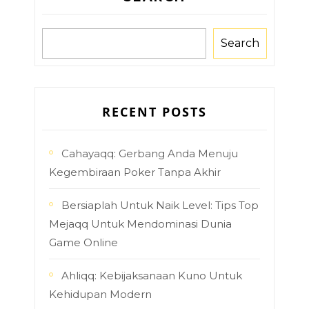
Search
RECENT POSTS
Cahayaqq: Gerbang Anda Menuju
Kegembiraan Poker Tanpa Akhir
Bersiaplah Untuk Naik Level: Tips Top
Mejaqq Untuk Mendominasi Dunia
Game Online
Ahliqq: Kebijaksanaan Kuno Untuk
Kehidupan Modern