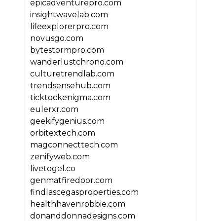
epicadventurepro.com
insightwavelab.com
lifeexplorerpro.com
novusgo.com
bytestormpro.com
wanderlustchrono.com
culturetrendlab.com
trendsensehub.com
ticktockenigma.com
eulerxr.com
geekifygenius.com
orbitextech.com
magconnecttech.com
zenifyweb.com
livetogel.co
genmatfiredoor.com
findlascegasproperties.com
healthhavenrobbie.com
donanddonnadesigns.com