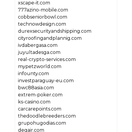
xscape-it.com
777azino-mobile.com
cobbseniorbowl.com
technowdesign.com
durexsecurityandshipping.com
cityroofingandplannig.com
ivdabergasa.com
juyultadesga.com
real-crypto-services.com
mypetzworld.com
infounty.com
investparaguay-eu.com
bwc88asia.com
extrem-poker.com
ks-casino.com
carcarepoints.com
thedoodlebreeders.com
grupohugodias.com
deqair.com