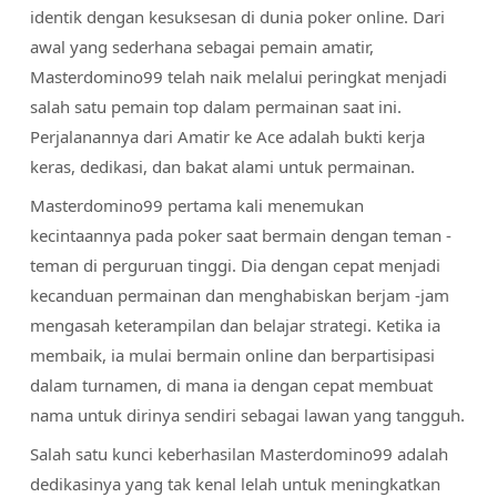
identik dengan kesuksesan di dunia poker online. Dari
awal yang sederhana sebagai pemain amatir,
Masterdomino99 telah naik melalui peringkat menjadi
salah satu pemain top dalam permainan saat ini.
Perjalanannya dari Amatir ke Ace adalah bukti kerja
keras, dedikasi, dan bakat alami untuk permainan.
Masterdomino99 pertama kali menemukan
kecintaannya pada poker saat bermain dengan teman -
teman di perguruan tinggi. Dia dengan cepat menjadi
kecanduan permainan dan menghabiskan berjam -jam
mengasah keterampilan dan belajar strategi. Ketika ia
membaik, ia mulai bermain online dan berpartisipasi
dalam turnamen, di mana ia dengan cepat membuat
nama untuk dirinya sendiri sebagai lawan yang tangguh.
Salah satu kunci keberhasilan Masterdomino99 adalah
dedikasinya yang tak kenal lelah untuk meningkatkan