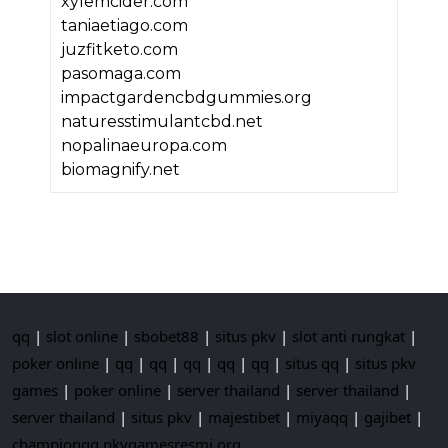
xylemcider.com
taniaetiago.com
juzfitketo.com
pasomaga.com
impactgardencbdgummies.org
naturesstimulantcbd.net
nopalinaeuropa.com
biomagnify.net
qq
|
slot online
|
sbobet88
|
situs pkv
|
slot anti rungkat
|
poker online
|
qq
|
qq
|
qq
|
qq
|
qq
|
situs qq
|
situs pkv
games
|
poker online
|
server thailand
|
server thailand
|
server thailand
|
situs pkv
|
majestibet
|
miyaqq
|
gajibet
|
championqq.pkvgamesresmi.org