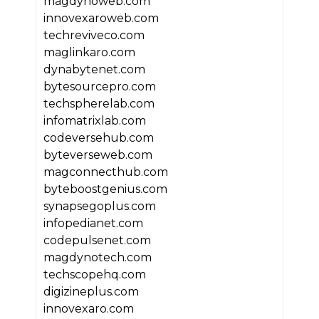
magdynoweb.com
innovexaroweb.com
techreviveco.com
maglinkaro.com
dynabytenet.com
bytesourcepro.com
techspherelab.com
infomatrixlab.com
codeversehub.com
byteverseweb.com
magconnecthub.com
byteboostgenius.com
synapsegoplus.com
infopedianet.com
codepulsenet.com
magdynotech.com
techscopehq.com
digizineplus.com
innovexaro.com