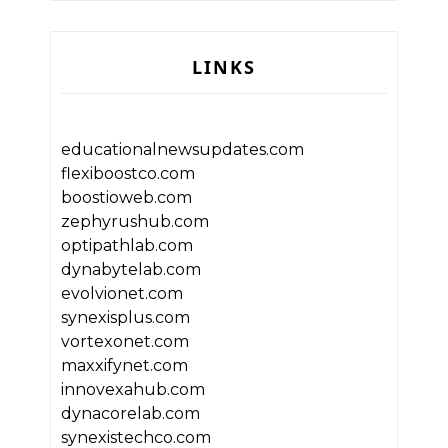
LINKS
educationalnewsupdates.com
flexiboostco.com
boostioweb.com
zephyrushub.com
optipathlab.com
dynabytelab.com
evolvionet.com
synexisplus.com
vortexonet.com
maxxifynet.com
innovexahub.com
dynacorelab.com
synexistechco.com