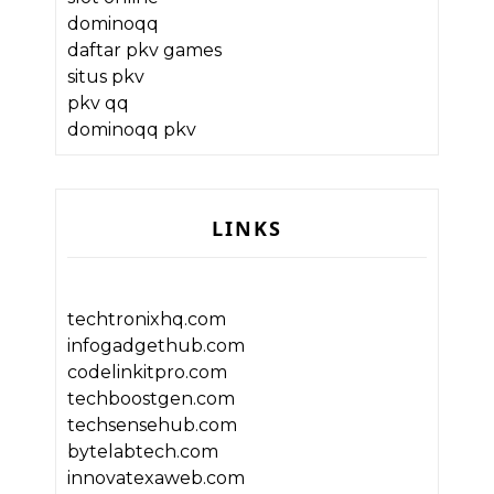
dominoqq
daftar pkv games
situs pkv
pkv qq
dominoqq pkv
LINKS
techtronixhq.com
infogadgethub.com
codelinkitpro.com
techboostgen.com
techsensehub.com
bytelabtech.com
innovatexaweb.com