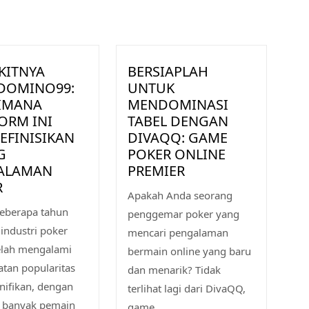
KITNYA
BERSIAPLAH
DOMINO99:
UNTUK
IMANA
MENDOMINASI
ORM INI
TABEL DENGAN
EFINISIKAN
DIVAQQ: GAME
G
POKER ONLINE
ALAMAN
PREMIER
R
Apakah Anda seorang
eberapa tahun
penggemar poker yang
, industri poker
mencari pengalaman
telah mengalami
bermain online yang baru
tan popularitas
dan menarik? Tidak
nifikan, dengan
terlihat lagi dari DivaQQ,
 banyak pemain
game ...