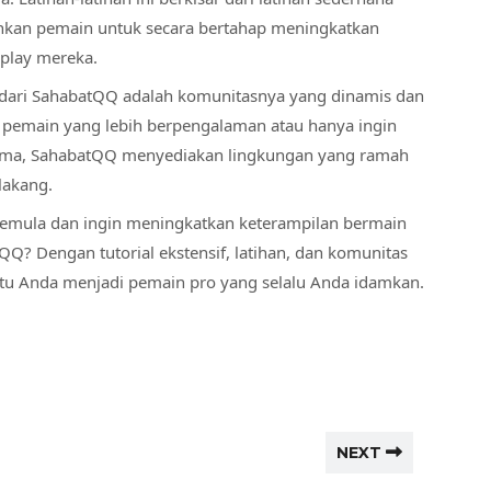
kan pemain untuk secara bertahap meningkatkan
lay mereka.
dari SahabatQQ adalah komunitasnya yang dinamis dan
ri pemain yang lebih berpengalaman atau hanya ingin
ama, SahabatQQ menyediakan lingkungan yang ramah
lakang.
 pemula dan ingin meningkatkan keterampilan bermain
? Dengan tutorial ekstensif, latihan, dan komunitas
 Anda menjadi pemain pro yang selalu Anda idamkan.
NEXT