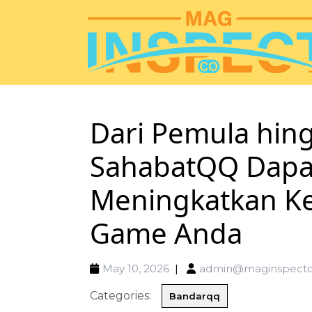
Dari Pemula hin
SahabatQQ Dap
Meningkatkan Ke
Game Anda
May 10, 2026
|
admin@maginspect
Categories:
Bandarqq