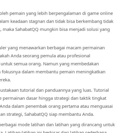
 oleh pemain yang lebih berpengalaman di game online
alam keadaan stagnan dan tidak bisa berkembang tidak
iya, maka SahabatQQ mungkin bisa menjadi solusi yang
puler yang menawarkan berbagai macam permainan
pakah Anda seorang pemula atau profesional
u untuk semua orang. Namun yang membedakan
ah fokusnya dalam membantu pemain meningkatkan
reka.
ustakaan tutorial dan panduannya yang luas. Tutorial
permainan dasar hingga strategi dan taktik tingkat
an Anda dalam penembak orang pertama atau menguasai
an strategi, SahabatQQ siap membantu Anda.
berbagai mode latihan dan latihan yang dirancang untuk
atihan-latihan ini berkisar dari latihan sederhana