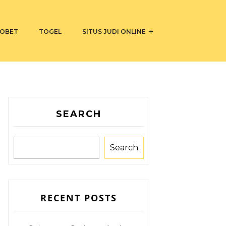
OBET
TOGEL
SITUS JUDI ONLINE
SEARCH
Search
RECENT POSTS