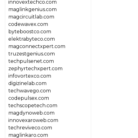
innovextechco.com
maglinkgenius.com
magcircuitlab.com
codewavex.com
byteboostco.com
elektrabyteco.com
magconnectxpert.com
truzestgenius.com
techpulsenet.com
zephyrtechxpert.com
infovortexco.com
digizinelab.com
techwavego.com
codepulsex.com
techscopetech.com
magdynoweb.com
innovexaroweb.com
techreviveco.com
maglinkaro.com