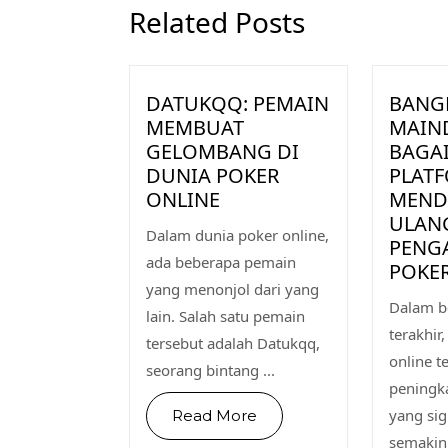
Related Posts
DATUKQQ: PEMAIN
BANG
MEMBUAT
MAIN
GELOMBANG DI
BAGA
DUNIA POKER
PLATF
ONLINE
MEND
ULAN
Dalam dunia poker online,
PENG
ada beberapa pemain
POKE
yang menonjol dari yang
Dalam b
lain. Salah satu pemain
terakhir
tersebut adalah Datukqq,
online 
seorang bintang ...
peningka
yang sig
Read More
semakin