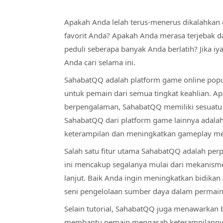
Apakah Anda lelah terus-menerus dikalahkan
favorit Anda? Apakah Anda merasa terjebak d
peduli seberapa banyak Anda berlatih? Jika 
Anda cari selama ini.
SahabatQQ adalah platform game online po
untuk pemain dari semua tingkat keahlian. A
berpengalaman, SahabatQQ memiliki sesuat
SahabatQQ dari platform game lainnya adal
keterampilan dan meningkatkan gameplay me
Salah satu fitur utama SahabatQQ adalah perp
ini mencakup segalanya mulai dari mekanisme 
lanjut. Baik Anda ingin meningkatkan bidik
seni pengelolaan sumber daya dalam permain
Selain tutorial, SahabatQQ juga menawarkan 
membantu pemain mengasah keterampilannya. L