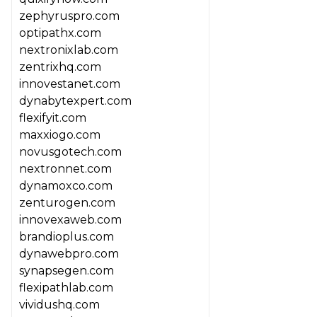
zephyruspro.com
optipathx.com
nextronixlab.com
zentrixhq.com
innovestanet.com
dynabytexpert.com
flexifyit.com
maxxiogo.com
novusgotech.com
nextronnet.com
dynamoxco.com
zenturogen.com
innovexaweb.com
brandioplus.com
dynawebpro.com
synapsegen.com
flexipathlab.com
vividushq.com