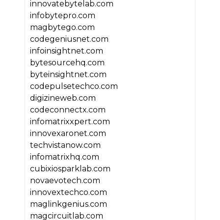
innovatebytelab.com
infobytepro.com
magbytego.com
codegeniusnet.com
infoinsightnet.com
bytesourcehq.com
byteinsightnet.com
codepulsetechco.com
digizineweb.com
codeconnectx.com
infomatrixxpert.com
innovexaronet.com
techvistanow.com
infomatrixhq.com
cubixiosparklab.com
novaevotech.com
innovextechco.com
maglinkgenius.com
magcircuitlab.com