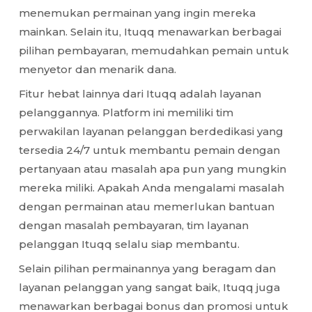
menemukan permainan yang ingin mereka
mainkan. Selain itu, Ituqq menawarkan berbagai
pilihan pembayaran, memudahkan pemain untuk
menyetor dan menarik dana.
Fitur hebat lainnya dari Ituqq adalah layanan
pelanggannya. Platform ini memiliki tim
perwakilan layanan pelanggan berdedikasi yang
tersedia 24/7 untuk membantu pemain dengan
pertanyaan atau masalah apa pun yang mungkin
mereka miliki. Apakah Anda mengalami masalah
dengan permainan atau memerlukan bantuan
dengan masalah pembayaran, tim layanan
pelanggan Ituqq selalu siap membantu.
Selain pilihan permainannya yang beragam dan
layanan pelanggan yang sangat baik, Ituqq juga
menawarkan berbagai bonus dan promosi untuk