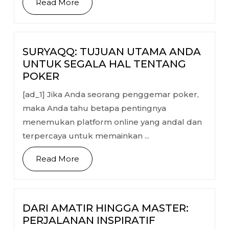
Read More
SURYAQQ: TUJUAN UTAMA ANDA
UNTUK SEGALA HAL TENTANG
POKER
[ad_1] Jika Anda seorang penggemar poker,
maka Anda tahu betapa pentingnya
menemukan platform online yang andal dan
terpercaya untuk memainkan ...
Read More
DARI AMATIR HINGGA MASTER:
PERJALANAN INSPIRATIF