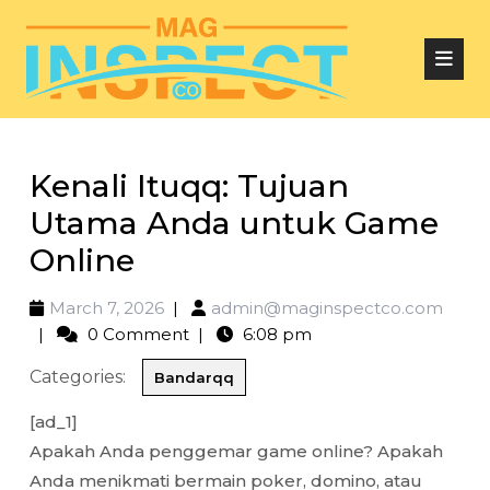
Kenali Ituqq: Tujuan
Utama Anda untuk Game
Online
March 7, 2026
|
admin@maginspectco.com
|
0 Comment
|
6:08 pm
Categories:
Bandarqq
[ad_1]
Apakah Anda penggemar game online? Apakah
Anda menikmati bermain poker, domino, atau