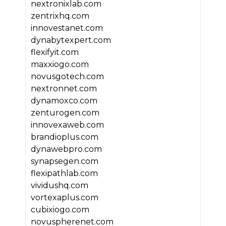
nextronixlab.com
zentrixhq.com
innovestanet.com
dynabytexpert.com
flexifyit.com
maxxiogo.com
novusgotech.com
nextronnet.com
dynamoxco.com
zenturogen.com
innovexaweb.com
brandioplus.com
dynawebpro.com
synapsegen.com
flexipathlab.com
vividushq.com
vortexaplus.com
cubixiogo.com
novuspherenet.com