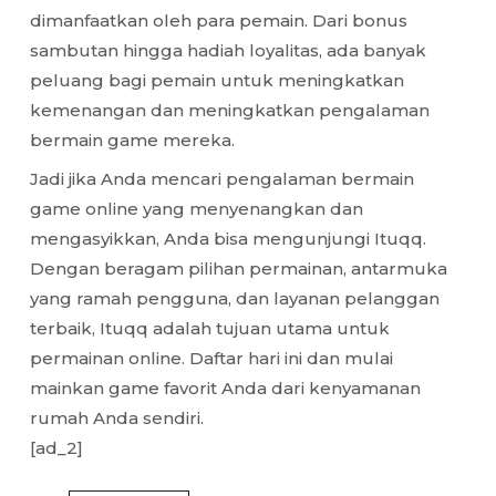
dimanfaatkan oleh para pemain. Dari bonus
sambutan hingga hadiah loyalitas, ada banyak
peluang bagi pemain untuk meningkatkan
kemenangan dan meningkatkan pengalaman
bermain game mereka.
Jadi jika Anda mencari pengalaman bermain
game online yang menyenangkan dan
mengasyikkan, Anda bisa mengunjungi Ituqq.
Dengan beragam pilihan permainan, antarmuka
yang ramah pengguna, dan layanan pelanggan
terbaik, Ituqq adalah tujuan utama untuk
permainan online. Daftar hari ini dan mulai
mainkan game favorit Anda dari kenyamanan
rumah Anda sendiri.
[ad_2]