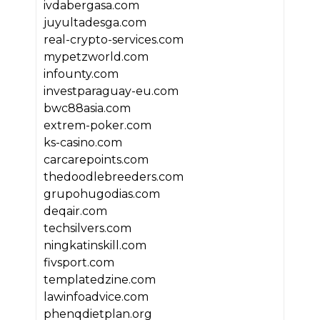
ivdabergasa.com
juyultadesga.com
real-crypto-services.com
mypetzworld.com
infounty.com
investparaguay-eu.com
bwc88asia.com
extrem-poker.com
ks-casino.com
carcarepoints.com
thedoodlebreeders.com
grupohugodias.com
deqair.com
techsilvers.com
ningkatinskill.com
fivsport.com
templatedzine.com
lawinfoadvice.com
phenqdietplan.org