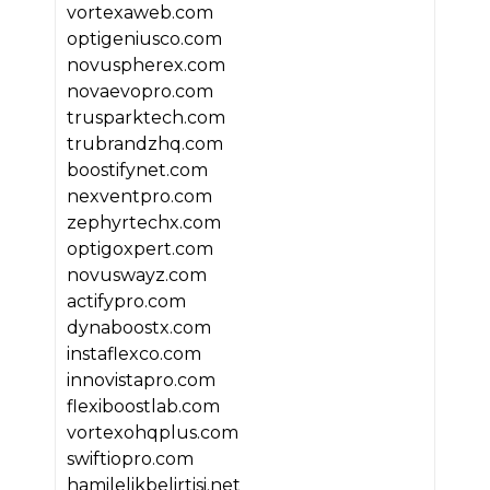
vortexaweb.com
optigeniusco.com
novuspherex.com
novaevopro.com
trusparktech.com
trubrandzhq.com
boostifynet.com
nexventpro.com
zephyrtechx.com
optigoxpert.com
novuswayz.com
actifypro.com
dynaboostx.com
instaflexco.com
innovistapro.com
flexiboostlab.com
vortexohqplus.com
swiftiopro.com
hamilelikbelirtisi.net