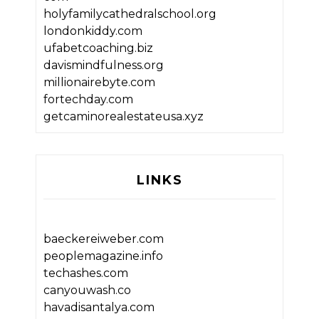
holyfamilycathedralschool.org
londonkiddy.com
ufabetcoaching.biz
davismindfulness.org
millionairebyte.com
fortechday.com
getcaminorealestateusa.xyz
LINKS
baeckereiweber.com
peoplemagazine.info
techashes.com
canyouwash.co
havadisantalya.com