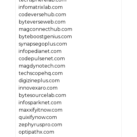
infomatrixlab.com
codeversehub.com
byteverseweb.com
magconnecthub.com
byteboostgenius.com
synapsegoplus.com
infopedianet.com
codepulsenet.com
magdynotech.com
techscopehq.com
digizineplus.com
innovexaro.com
bytesourcelab.com
infosparknet.com
maxxifyitnow.com
quixifynow.com
zephyruspro.com
optipathx.com