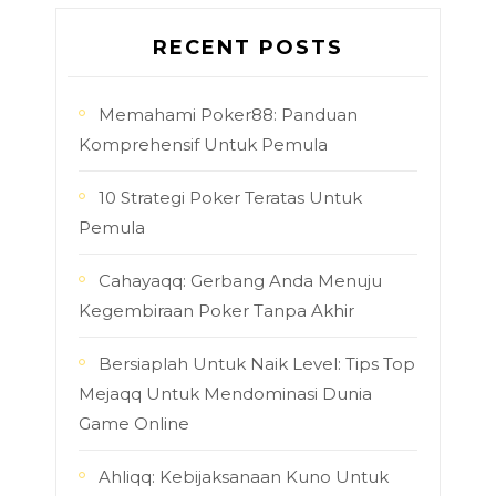
RECENT POSTS
Memahami Poker88: Panduan
Komprehensif Untuk Pemula
10 Strategi Poker Teratas Untuk
Pemula
Cahayaqq: Gerbang Anda Menuju
Kegembiraan Poker Tanpa Akhir
Bersiaplah Untuk Naik Level: Tips Top
Mejaqq Untuk Mendominasi Dunia
Game Online
Ahliqq: Kebijaksanaan Kuno Untuk