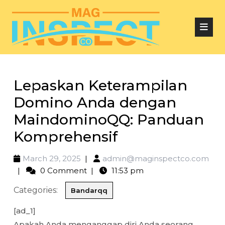
Lepaskan Keterampilan
Domino Anda dengan
MaindominoQQ: Panduan
Komprehensif
March 29, 2025
|
admin@maginspectco.com
|
0 Comment
|
11:53 pm
Categories:
Bandarqq
[ad_1]
Apakah Anda menganggap diri Anda seorang