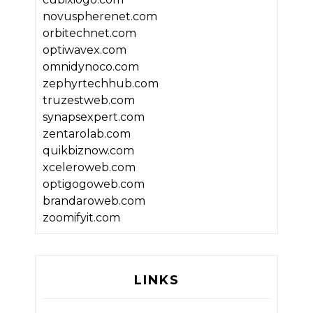
novuspherenet.com
orbitechnet.com
optiwavex.com
omnidynoco.com
zephyrtechhub.com
truzestweb.com
synapsexpert.com
zentarolab.com
quikbiznow.com
xceleroweb.com
optigogoweb.com
brandaroweb.com
zoomifyit.com
LINKS