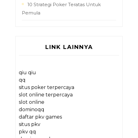
10 Strategi Poker Teratas Untuk
Pemula
LINK LAINNYA
qiu qiu
qq
situs poker terpercaya
slot online terpercaya
slot online
dominoqq
daftar pkv games
situs pkv
pkv qq