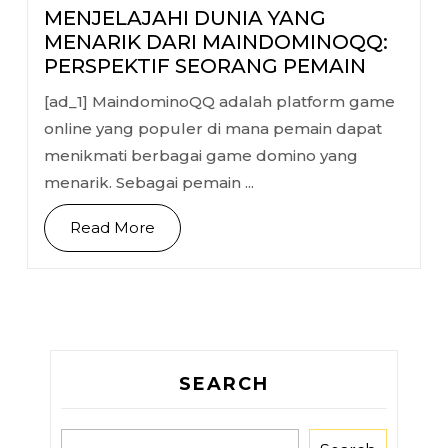
MENJELAJAHI DUNIA YANG
MENARIK DARI MAINDOMINOQQ:
PERSPEKTIF SEORANG PEMAIN
[ad_1] MaindominoQQ adalah platform game
online yang populer di mana pemain dapat
menikmati berbagai game domino yang
menarik. Sebagai pemain ...
Read More
SEARCH