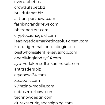
everufabet.biz
crowdufabet.biz
buildufabet.biz
alltransportnews.com
fashiontrandsnews.com
bbcreporters.com
cryptocasinoguid.com
leadingedgemarketingsolutionsmi.com
kastratigeneralcontractinginc.co
bestwholesalenfljerseysshop.com
openlivinglabdays14.com
ayurvedakonsultti-kari-nokela.com
antitraders.biz
aryanews24.com
xscape-it.com
777azino-mobile.com
cobbseniorbowl.com
technowdesign.com
durexsecurityandshipping.com