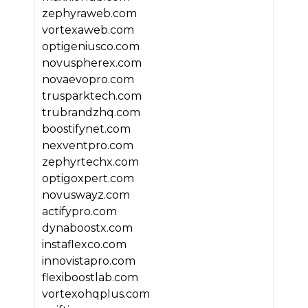
zephyraweb.com
vortexaweb.com
optigeniusco.com
novuspherex.com
novaevopro.com
trusparktech.com
trubrandzhq.com
boostifynet.com
nexventpro.com
zephyrtechx.com
optigoxpert.com
novuswayz.com
actifypro.com
dynaboostx.com
instaflexco.com
innovistapro.com
flexiboostlab.com
vortexohqplus.com