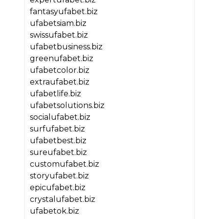
fantasyufabet.biz
ufabetsiam.biz
swissufabet.biz
ufabetbusiness.biz
greenufabet.biz
ufabetcolor.biz
extraufabet.biz
ufabetlife.biz
ufabetsolutions.biz
socialufabet.biz
surfufabet.biz
ufabetbest.biz
sureufabet.biz
customufabet.biz
storyufabet.biz
epicufabet.biz
crystalufabet.biz
ufabetok.biz