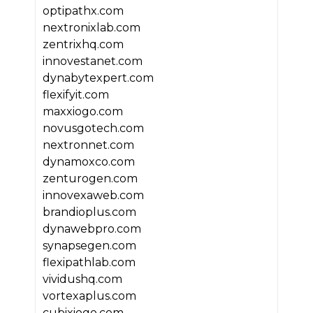
optipathx.com
nextronixlab.com
zentrixhq.com
innovestanet.com
dynabytexpert.com
flexifyit.com
maxxiogo.com
novusgotech.com
nextronnet.com
dynamoxco.com
zenturogen.com
innovexaweb.com
brandioplus.com
dynawebpro.com
synapsegen.com
flexipathlab.com
vividushq.com
vortexaplus.com
cubixiogo.com