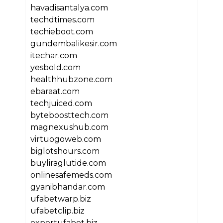
havadisantalya.com
techdtimes.com
techieboot.com
gundembalikesir.com
itechar.com
yesbold.com
healthhubzone.com
ebaraat.com
techjuiced.com
byteboosttech.com
magnexushub.com
virtuogoweb.com
biglotshours.com
buyliraglutide.com
onlinesafemeds.com
gyanibhandar.com
ufabetwarp.biz
ufabetclip.biz
expertufabet.biz