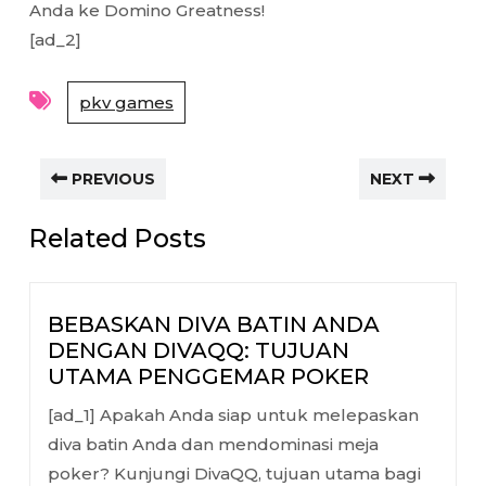
Anda ke Domino Greatness!
[ad_2]
pkv games
PREVIOUS
NEXT
Related Posts
BEBASKAN DIVA BATIN ANDA
DENGAN DIVAQQ: TUJUAN
UTAMA PENGGEMAR POKER
[ad_1] Apakah Anda siap untuk melepaskan
diva batin Anda dan mendominasi meja
poker? Kunjungi DivaQQ, tujuan utama bagi