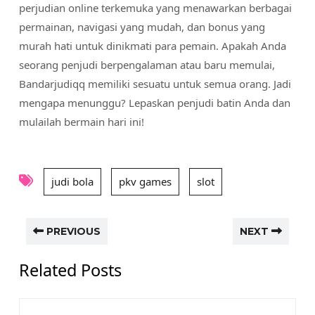
perjudian online terkemuka yang menawarkan berbagai
permainan, navigasi yang mudah, dan bonus yang
murah hati untuk dinikmati para pemain. Apakah Anda
seorang penjudi berpengalaman atau baru memulai,
Bandarjudiqq memiliki sesuatu untuk semua orang. Jadi
mengapa menunggu? Lepaskan penjudi batin Anda dan
mulailah bermain hari ini!
judi bola
pkv games
slot
PREVIOUS
NEXT
Related Posts