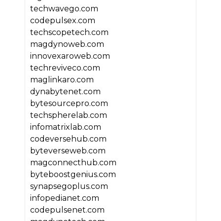
techwavego.com
codepulsex.com
techscopetech.com
magdynoweb.com
innovexaroweb.com
techreviveco.com
maglinkaro.com
dynabytenet.com
bytesourcepro.com
techspherelab.com
infomatrixlab.com
codeversehub.com
byteverseweb.com
magconnecthub.com
byteboostgenius.com
synapsegoplus.com
infopedianet.com
codepulsenet.com