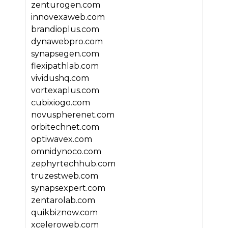
zenturogen.com
innovexaweb.com
brandioplus.com
dynawebpro.com
synapsegen.com
flexipathlab.com
vividushq.com
vortexaplus.com
cubixiogo.com
novuspherenet.com
orbitechnet.com
optiwavex.com
omnidynoco.com
zephyrtechhub.com
truzestweb.com
synapsexpert.com
zentarolab.com
quikbiznow.com
xceleroweb.com