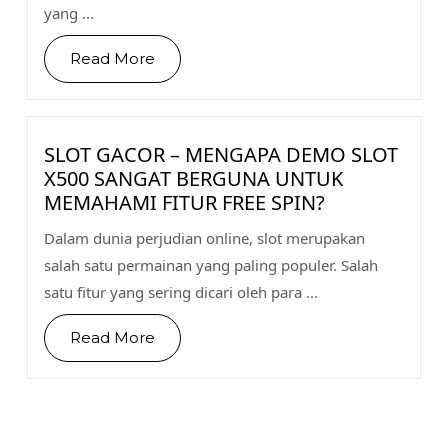
yang ...
Read More
SLOT GACOR – MENGAPA DEMO SLOT
X500 SANGAT BERGUNA UNTUK
MEMAHAMI FITUR FREE SPIN?
Dalam dunia perjudian online, slot merupakan
salah satu permainan yang paling populer. Salah
satu fitur yang sering dicari oleh para ...
Read More