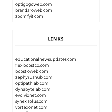
optigogoweb.com
brandaroweb.com
zoomifyit.com
LINKS
educationalnewsupdates.com
flexiboostco.com
boostioweb.com
zephyrushub.com
optipathlab.com
dynabytelab.com
evolvionet.com
synexisplus.com
vortexonet.com