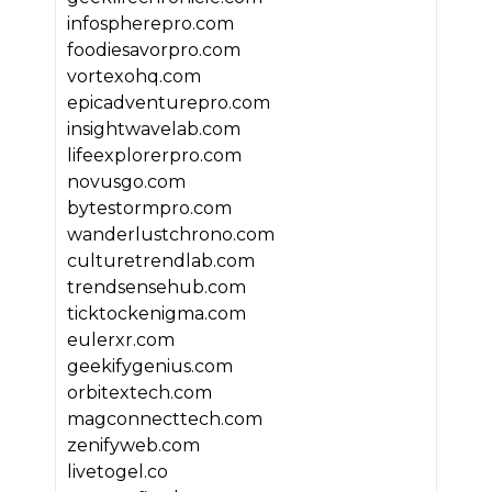
infospherepro.com
foodiesavorpro.com
vortexohq.com
epicadventurepro.com
insightwavelab.com
lifeexplorerpro.com
novusgo.com
bytestormpro.com
wanderlustchrono.com
culturetrendlab.com
trendsensehub.com
ticktockenigma.com
eulerxr.com
geekifygenius.com
orbitextech.com
magconnecttech.com
zenifyweb.com
livetogel.co