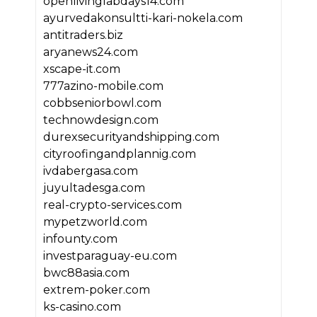
openlivinglabdays14.com
ayurvedakonsultti-kari-nokela.com
antitraders.biz
aryanews24.com
xscape-it.com
777azino-mobile.com
cobbseniorbowl.com
technowdesign.com
durexsecurityandshipping.com
cityroofingandplannig.com
ivdabergasa.com
juyultadesga.com
real-crypto-services.com
mypetzworld.com
infounty.com
investparaguay-eu.com
bwc88asia.com
extrem-poker.com
ks-casino.com