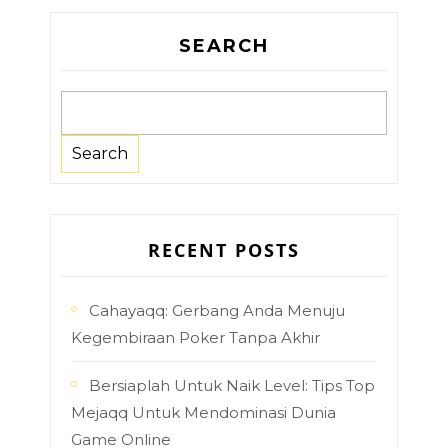
SEARCH
Search
RECENT POSTS
Cahayaqq: Gerbang Anda Menuju
Kegembiraan Poker Tanpa Akhir
Bersiaplah Untuk Naik Level: Tips Top
Mejaqq Untuk Mendominasi Dunia
Game Online