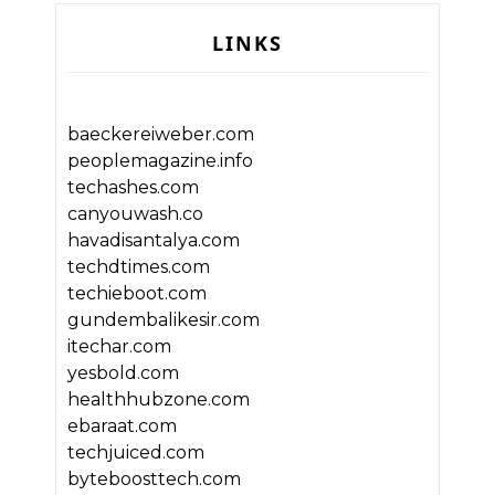
LINKS
baeckereiweber.com
peoplemagazine.info
techashes.com
canyouwash.co
havadisantalya.com
techdtimes.com
techieboot.com
gundembalikesir.com
itechar.com
yesbold.com
healthhubzone.com
ebaraat.com
techjuiced.com
byteboosttech.com