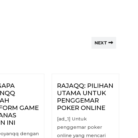
NEXT
GAPA
RAJAQQ: PILIHAN
ANQQ
UTAMA UNTUK
LAH
PENGGEMAR
FORM GAME
POKER ONLINE
ANAS
[ad_1] Untuk
N INI
penggemar poker
 Doyanqq dengan
online yang mencari