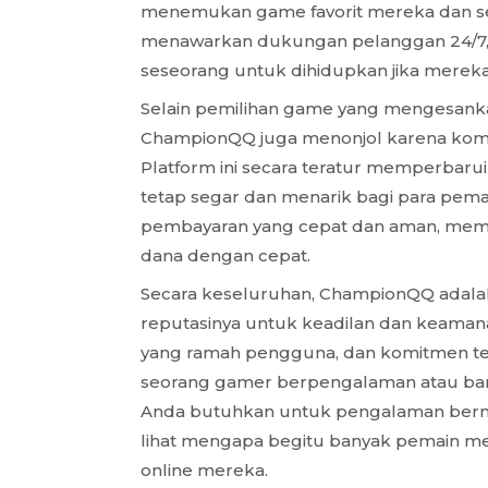
menemukan game favorit mereka dan se
menawarkan dukungan pelanggan 24/7, 
seseorang untuk dihidupkan jika merek
Selain pemilihan game yang mengesan
ChampionQQ juga menonjol karena kom
Platform ini secara teratur memperbarui
tetap segar dan menarik bagi para pema
pembayaran yang cepat dan aman, mem
dana dengan cepat.
Secara keseluruhan, ChampionQQ adalah
reputasinya untuk keadilan dan keamana
yang ramah pengguna, dan komitmen t
seorang gamer berpengalaman atau ba
Anda butuhkan untuk pengalaman bermai
lihat mengapa begitu banyak pemain m
online mereka.