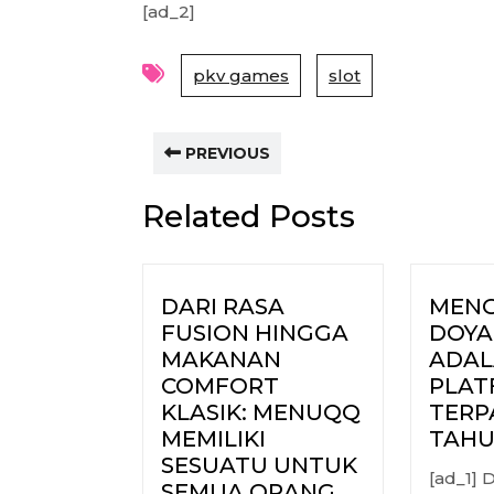
[ad_2]
pkv games
slot
PREVIOUS
Related Posts
DARI RASA
MEN
FUSION HINGGA
DOY
MAKANAN
ADA
COMFORT
PLAT
KLASIK: MENUQQ
TERP
MEMILIKI
TAHU
SESUATU UNTUK
[ad_1]
SEMUA ORANG