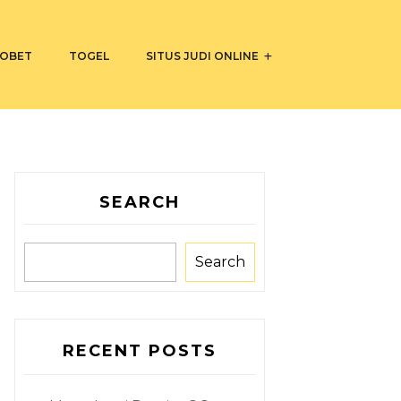
OBET
TOGEL
SITUS JUDI ONLINE
SEARCH
Search
RECENT POSTS