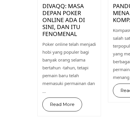
DIVAQQ: MASA
PAND
DEPAN POKER
MENA
ONLINE ADA DI
KOMP
SINI, DAN ITU
Kompas
FENOMENAL
salah sat
Poker online telah menjadi
terpopul
hobi yang populer bagi
yang m
banyak orang selama
berbaga
bertahun -tahun, tetapi
permain
pemain baru telah
menang b
memasuki permainan dan
Rea
...
Read More