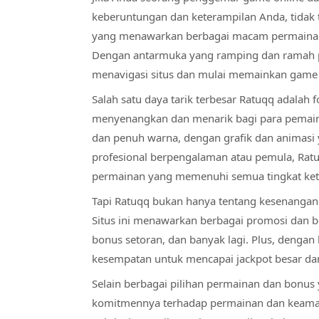
keberuntungan dan keterampilan Anda, tidak ter
yang menawarkan berbagai macam permainan,
Dengan antarmuka yang ramping dan ramah
menavigasi situs dan mulai memainkan game 
Salah satu daya tarik terbesar Ratuqq adal
menyenangkan dan menarik bagi para pemainn
dan penuh warna, dengan grafik dan animas
profesional berpengalaman atau pemula, Ra
permainan yang memenuhi semua tingkat ket
Tapi Ratuqq bukan hanya tentang kesenangan 
Situs ini menawarkan berbagai promosi dan 
bonus setoran, dan banyak lagi. Plus, dengan 
kesempatan untuk mencapai jackpot besar da
Selain berbagai pilihan permainan dan bonu
komitmennya terhadap permainan dan keamana