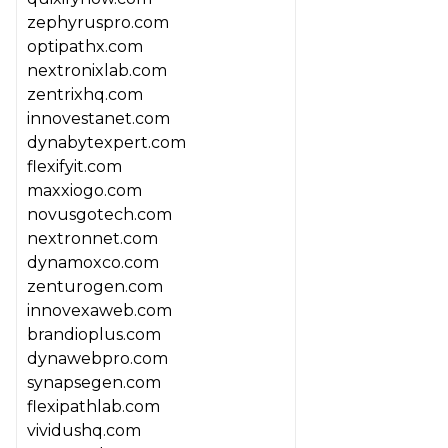
zephyruspro.com
optipathx.com
nextronixlab.com
zentrixhq.com
innovestanet.com
dynabytexpert.com
flexifyit.com
maxxiogo.com
novusgotech.com
nextronnet.com
dynamoxco.com
zenturogen.com
innovexaweb.com
brandioplus.com
dynawebpro.com
synapsegen.com
flexipathlab.com
vividushq.com