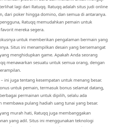
lihat lagi dari Ratuqq. Ratuqq adalah situs judi online
 dari poker hingga domino, dan semua di antaranya.
 pengguna, Ratuqq memudahkan pemain untuk
favorit mereka segera.
ah fokusnya untuk memberikan pengalaman bermain yang
ya. Situs ini menampilkan desain yang bersemangat
i yang menghidupkan game. Apakah Anda seorang
tuqq menawarkan sesuatu untuk semua orang, dengan
erampilan.
– ini juga tentang kesempatan untuk menang besar.
bonus untuk pemain, termasuk bonus selamat datang,
berbagai permainan untuk dipilih, selalu ada
n membawa pulang hadiah uang tunai yang besar.
s yang murah hati, Ratuqq juga membanggakan
n yang adil. Situs ini menggunakan teknologi