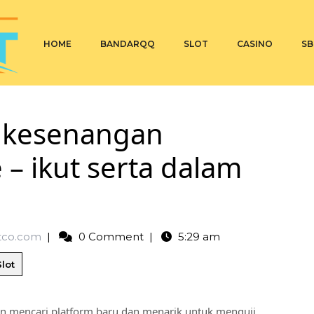
HOME
BANDARQQ
SLOT
CASINO
SB
 kesenangan
– ikut serta dalam
tco.com
|
0 Comment
|
5:29 am
Slot
n mencari platform baru dan menarik untuk menguji