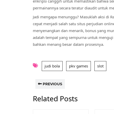
enkripsi canggih untuk memastikan bahwa s
permainannya secara teratur diaudit untuk m
Jadi mengapa menunggu? Masuklah aksi di Ratu
cepat menjadi salah satu situs perjudian onli
menyenangkan dan menarik, bonus yang murah
adalah tempat yang sempurna untuk menguji
bahkan menang besar dalam prosesnya.
judi bola
pkv games
slot
PREVIOUS
Related Posts