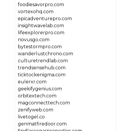
foodiesavorpro.com
vortexohq.com
epicadventurepro.com
insightwavelab.com
lifeexplorerpro.com
novusgo.com
bytestormpro.com
wanderlustchrono.com
culturetrendlab.com
trendsensehub.com
ticktockenigma.com
eulerxr.com
geekifygenius.com
orbitextech.com
magconnecttech.com
zenifyweb.com
livetogel.co
genmatfiredoor.com
findlascegasproperties.com