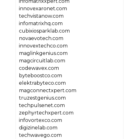
infomatrixxpert.com
innovexaronet.com
techvistanow.com
infomatrixhq.com
cubixiosparklab.com
novaevotech.com
innovextechco.com
maglinkgenius.com
magcircuitlab.com
codewavex.com
byteboostco.com
elektrabyteco.com
magconnectxpert.com
truzestgenius.com
techpulsenet.com
zephyrtechxpert.com
infovortexco.com
digizinelab.com
techwavego.com