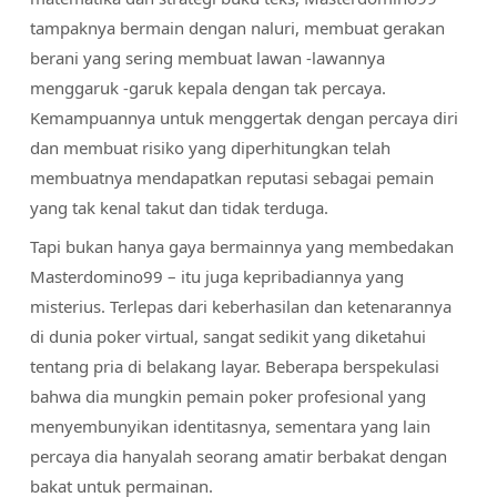
tampaknya bermain dengan naluri, membuat gerakan
berani yang sering membuat lawan -lawannya
menggaruk -garuk kepala dengan tak percaya.
Kemampuannya untuk menggertak dengan percaya diri
dan membuat risiko yang diperhitungkan telah
membuatnya mendapatkan reputasi sebagai pemain
yang tak kenal takut dan tidak terduga.
Tapi bukan hanya gaya bermainnya yang membedakan
Masterdomino99 – itu juga kepribadiannya yang
misterius. Terlepas dari keberhasilan dan ketenarannya
di dunia poker virtual, sangat sedikit yang diketahui
tentang pria di belakang layar. Beberapa berspekulasi
bahwa dia mungkin pemain poker profesional yang
menyembunyikan identitasnya, sementara yang lain
percaya dia hanyalah seorang amatir berbakat dengan
bakat untuk permainan.