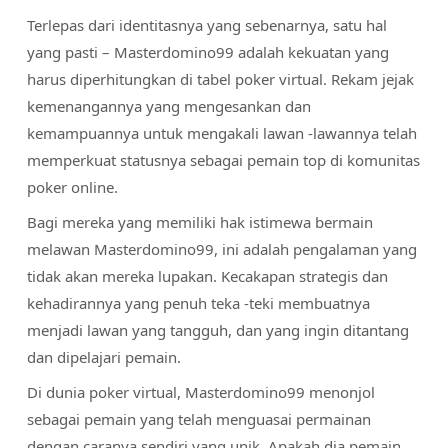
Terlepas dari identitasnya yang sebenarnya, satu hal
yang pasti – Masterdomino99 adalah kekuatan yang
harus diperhitungkan di tabel poker virtual. Rekam jejak
kemenangannya yang mengesankan dan
kemampuannya untuk mengakali lawan -lawannya telah
memperkuat statusnya sebagai pemain top di komunitas
poker online.
Bagi mereka yang memiliki hak istimewa bermain
melawan Masterdomino99, ini adalah pengalaman yang
tidak akan mereka lupakan. Kecakapan strategis dan
kehadirannya yang penuh teka -teki membuatnya
menjadi lawan yang tangguh, dan yang ingin ditantang
dan dipelajari pemain.
Di dunia poker virtual, Masterdomino99 menonjol
sebagai pemain yang telah menguasai permainan
dengan caranya sendiri yang unik. Apakah dia pemain