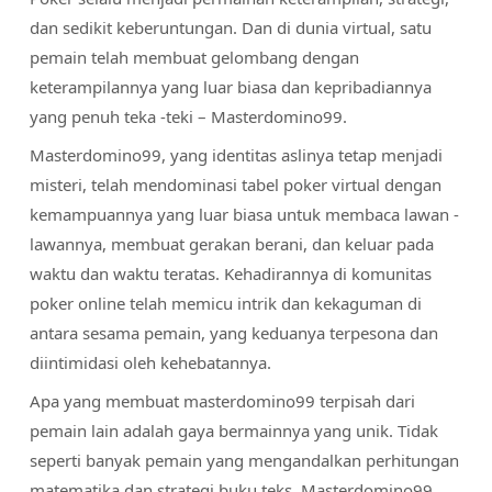
dan sedikit keberuntungan. Dan di dunia virtual, satu
pemain telah membuat gelombang dengan
keterampilannya yang luar biasa dan kepribadiannya
yang penuh teka -teki – Masterdomino99.
Masterdomino99, yang identitas aslinya tetap menjadi
misteri, telah mendominasi tabel poker virtual dengan
kemampuannya yang luar biasa untuk membaca lawan -
lawannya, membuat gerakan berani, dan keluar pada
waktu dan waktu teratas. Kehadirannya di komunitas
poker online telah memicu intrik dan kekaguman di
antara sesama pemain, yang keduanya terpesona dan
diintimidasi oleh kehebatannya.
Apa yang membuat masterdomino99 terpisah dari
pemain lain adalah gaya bermainnya yang unik. Tidak
seperti banyak pemain yang mengandalkan perhitungan
matematika dan strategi buku teks, Masterdomino99