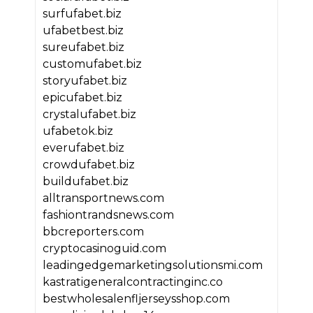
surfufabet.biz
ufabetbest.biz
sureufabet.biz
customufabet.biz
storyufabet.biz
epicufabet.biz
crystalufabet.biz
ufabetok.biz
everufabet.biz
crowdufabet.biz
buildufabet.biz
alltransportnews.com
fashiontrandsnews.com
bbcreporters.com
cryptocasinoguid.com
leadingedgemarketingsolutionsmi.com
kastratigeneralcontractinginc.co
bestwholesalenfljerseysshop.com