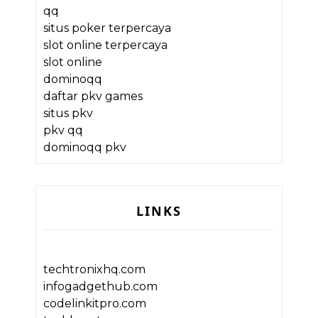
qq
situs poker terpercaya
slot online terpercaya
slot online
dominoqq
daftar pkv games
situs pkv
pkv qq
dominoqq pkv
LINKS
techtronixhq.com
infogadgethub.com
codelinkitpro.com