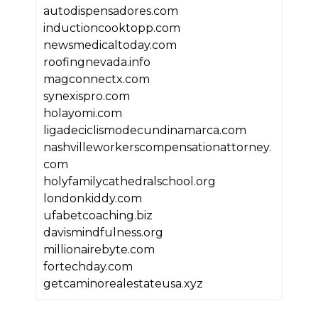
autodispensadores.com
inductioncooktopp.com
newsmedicaltoday.com
roofingnevada.info
magconnectx.com
synexispro.com
holayomi.com
ligadeciclismodecundinamarca.com
nashvilleworkerscompensationattorney.
com
holyfamilycathedralschool.org
londonkiddy.com
ufabetcoaching.biz
davismindfulness.org
millionairebyte.com
fortechday.com
getcaminorealestateusa.xyz