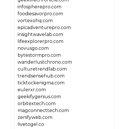
infospherepro.com
foodiesavorpro.com
vortexohq.com
epicadventurepro.com
insightwavelab.com
lifeexplorerpro.com
novusgo.com
bytestormpro.com
wanderlustchrono.com
culturetrendlab.com
trendsensehub.com
ticktockenigma.com
eulerxr.com
geekifygenius.com
orbitextech.com
magconnecttech.com
zenifyweb.com
livetogel.co