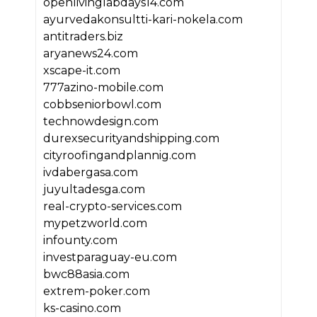
openlivinglabdays14.com
ayurvedakonsultti-kari-nokela.com
antitraders.biz
aryanews24.com
xscape-it.com
777azino-mobile.com
cobbseniorbowl.com
technowdesign.com
durexsecurityandshipping.com
cityroofingandplannig.com
ivdabergasa.com
juyultadesga.com
real-crypto-services.com
mypetzworld.com
infounty.com
investparaguay-eu.com
bwc88asia.com
extrem-poker.com
ks-casino.com