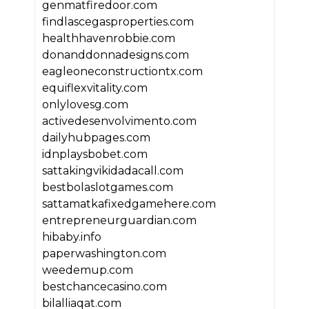
genmatfiredoor.com
findlascegasproperties.com
healthhavenrobbie.com
donanddonnadesigns.com
eagleoneconstructiontx.com
equiflexvitality.com
onlylovesg.com
activedesenvolvimento.com
dailyhubpages.com
idnplaysbobet.com
sattakingvikidadacall.com
bestbolaslotgames.com
sattamatkafixedgamehere.com
entrepreneurguardian.com
hibaby.info
paperwashington.com
weedemup.com
bestchancecasino.com
bilalliaqat.com