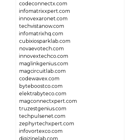
codeconnectx.com
infomatrixxpert.com
innovexaronet.com
techvistanow.com
infomatrixhq.com
cubixiosparklab.com
novaevotech.com
innovextechco.com
maglinkgenius.com
magcircuitlab.com
codewavex.com
byteboostco.com
elektrabyteco.com
magconnectxpert.com
truzestgenius.com
techpulsenet.com
zephyrtechxpert.com
infovortexco.com
digizinelab.com