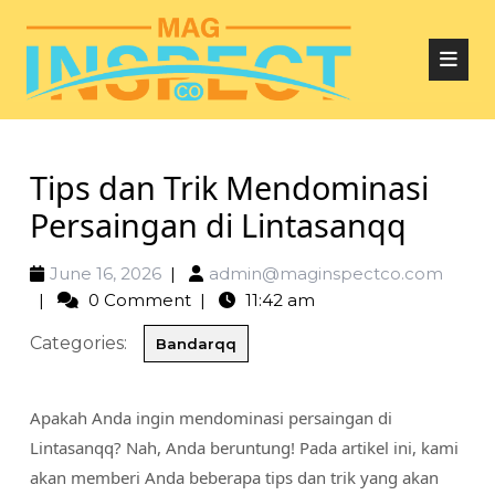
Tips dan Trik Mendominasi
Persaingan di Lintasanqq
June 16, 2026
|
admin@maginspectco.com
|
0 Comment
|
11:42 am
Categories:
Bandarqq
Apakah Anda ingin mendominasi persaingan di
Lintasanqq? Nah, Anda beruntung! Pada artikel ini, kami
akan memberi Anda beberapa tips dan trik yang akan